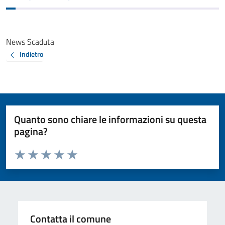
News Scaduta
Indietro
Quanto sono chiare le informazioni su questa
pagina?
Valuta da 1 a 5 stelle la pagina
Valuta 1 stelle su 5
Valuta 2 stelle su 5
Valuta 3 stelle su 5
Valuta 4 stelle su 5
Valuta 5 stelle su 5
Contatta il comune