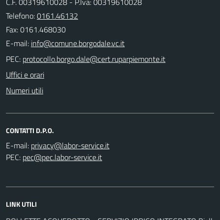
C.F. 00319610028 - P.Iva: 00319610028
Telefono:
0161.46132
Fax: 0161.468030
E-mail:
PEC:
Uffici e orari
Numeri utili
CONTATTI D.P.O.
E-mail:
PEC:
LINK UTILI