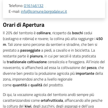
Telefono:
016146132
E-mail:
info@comune.borgodale.vc.it
Orari di Apertura
Il 20% del territorio è
collinare
, ricoperto da
boschi
cedui
(castagno e robinia) e rovere; la collina più alta raggiunge i
450
m
. Tali zone sono percorse da sentieri e stradine, che ben si
prestato a
passeggiate
a piedi, a cavallo e in bicicletta. La
restante parte è
pianura
, in cui per secoli è stata praticata
la
tradizionale coltivazione
cerealicola e foraggiera. All’inizio del
novecento, si affiancherà ad essa la coltivazione del
pesco
, che
divenne ben presto la produzione agricola più
importante
della
zona, imponendosi anche a livello regionale
come
quantità
e
qualità
del prodotto.
Di qui, la vocazione agricola del territorio andò sempre più
caratterizzandosi come
ortofrutticola
, affiancando alle pesche
la coltura del
kiwi
, degli zucchini, degli asparagi e dell’uva