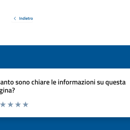
Indietro
anto sono chiare le informazioni su questa
gina?
a da 1 a 5 stelle la pagina
ta 1 stelle su 5
Valuta 2 stelle su 5
Valuta 3 stelle su 5
Valuta 4 stelle su 5
Valuta 5 stelle su 5