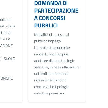
DOMANDA DI
PARTECIPAZIONE
A CONCORSI
ubbliche
PUBBLICI
inato dalla
i. e dal
Modalità di accesso al
ER LA
pubblico impiego
 CANONE
L'amministrazione che
I
indice il concorso può
EL SUOLO
adottare diverse tipologie
selettive, in base alla natura
dei profili professionali
NONCHE’
richiesti nel bando di
concorso. Le tipologie
selettive previste s...