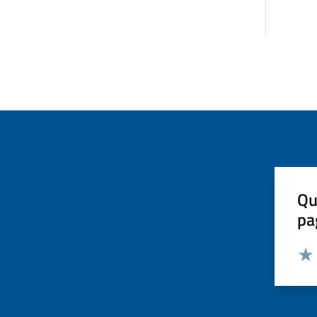
Qu
pa
Valut
Valu