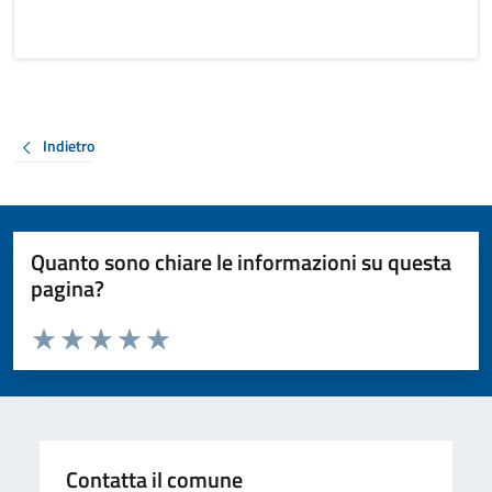
Indietro
Quanto sono chiare le informazioni su questa
pagina?
Valuta da 1 a 5 stelle la pagina
Valuta 1 stelle su 5
Valuta 2 stelle su 5
Valuta 3 stelle su 5
Valuta 4 stelle su 5
Valuta 5 stelle su 5
Contatta il comune